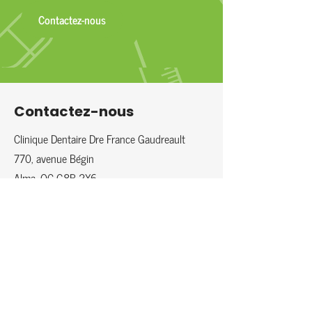
Contactez-nous
Contactez-nous
Clinique Dentaire Dre France Gaudreault
770, avenue Bégin
Alma, QC G8B 2X6
418-668-5644
info@dentistefrancegaudreault.ca
Heures d'ouverture
lundi et mardi : 9 h à 21 h