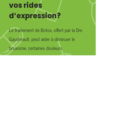
vos rides
d’expression?
Le traitement de Botox, offert par la Dre
Gaudreault, peut aider à diminuer le
bruxisme, certaines douleurs
myofasciales et lisser délicatement le haut
du visage.
Planifiez votre consultation
Contactez-nous